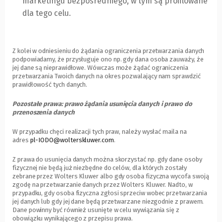
marketingu bezpośredniego, w tym są profilowane
dla tego celu.
Z kolei w odniesieniu do żądania ograniczenia przetwarzania danych
podpowiadamy, że przysługuje ono np. gdy dana osoba zauważy, że
jej dane są nieprawidłowe. Wówczas może żądać ograniczenia
przetwarzania Twoich danych na okres pozwalający nam sprawdzić
prawidłowość tych danych.
Pozostałe prawa: prawo żądania usunięcia danych i prawo do
przenoszenia danych
W przypadku chęci realizacji tych praw, należy wysłać maila na
adres
pl-IODO@wolterskluwer.com
.
Z prawa do usunięcia danych można skorzystać np. gdy dane osoby
fizycznej nie będą już niezbędne do celów, dla których zostały
zebrane przez Wolters Kluwer albo gdy osoba fizyczna wycofa swoją
zgodę na przetwarzanie danych przez Wolters Kluwer. Nadto, w
przypadku, gdy osoba fizyczna zgłosi sprzeciw wobec przetwarzania
jej danych lub gdy jej dane będą przetwarzane niezgodnie z prawem.
Dane powinny być również usunięte w celu wywiązania się z
obowiązku wynikającego z przepisu prawa.