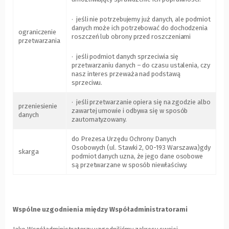
· jeśli nie potrzebujemy już danych, ale podmiot
danych może ich potrzebować do dochodzenia
ograniczenie
roszczeń lub obrony przed roszczeniami
przetwarzania
· jeśli podmiot danych sprzeciwia się
przetwarzaniu danych – do czasu ustalenia, czy
nasz interes przeważa nad podstawą
sprzeciwu.
· jeśli przetwarzanie opiera się na zgodzie albo
przeniesienie
zawartej umowie i odbywa się w sposób
danych
zautomatyzowany.
do Prezesa Urzędu Ochrony Danych
Osobowych (ul. Stawki 2, 00-193 Warszawa)gdy
skarga
podmiot danych uzna, że jego dane osobowe
są przetwarzane w sposób niewłaściwy.
Wspólne uzgodnienia między Współadministratorami