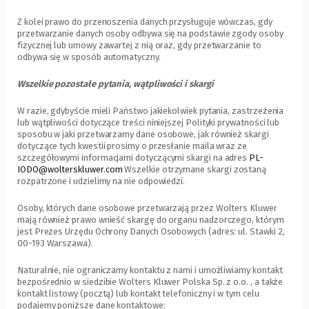
Z kolei prawo do przenoszenia danych przysługuje wówczas, gdy
przetwarzanie danych osoby odbywa się na podstawie zgody osoby
fizycznej lub umowy zawartej z nią oraz, gdy przetwarzanie to
odbywa się w sposób automatyczny.
Wszelkie pozostałe pytania, wątpliwości i skargi
W razie, gdybyście mieli Państwo jakiekolwiek pytania, zastrzeżenia
lub wątpliwości dotyczące treści niniejszej Polityki prywatności lub
sposobu w jaki przetwarzamy dane osobowe, jak również skargi
dotyczące tych kwestii prosimy o przesłanie maila wraz ze
szczegółowymi informacjami dotyczącymi skargi na adres
PL-
IODO@wolterskluwer.com
Wszelkie otrzymane skargi zostaną
rozpatrzone i udzielimy na nie odpowiedzi.
Osoby, których dane osobowe przetwarzają przez Wolters Kluwer
mają również prawo wnieść skargę do organu nadzorczego, którym
jest Prezes Urzędu Ochrony Danych Osobowych (adres: ul. Stawki 2,
00-193 Warszawa).
Naturalnie, nie ograniczamy kontaktu z nami i umożliwiamy kontakt
bezpośrednio w siedzibie Wolters Kluwer Polska Sp. z o.o. , a także
kontakt listowy (pocztą) lub kontakt telefoniczny i w tym celu
podajemy poniższe dane kontaktowe: