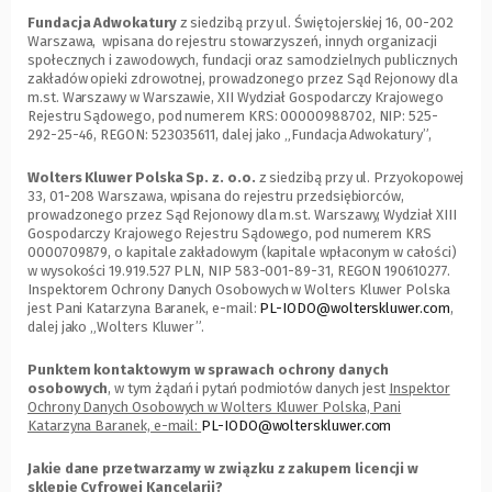
Fundacja Adwokatury
z siedzibą przy ul. Świętojerskiej 16, 00-202
Warszawa, wpisana do rejestru stowarzyszeń, innych organizacji
społecznych i zawodowych, fundacji oraz samodzielnych publicznych
zakładów opieki zdrowotnej, prowadzonego przez Sąd Rejonowy dla
m.st. Warszawy w Warszawie, XII Wydział Gospodarczy Krajowego
Rejestru Sądowego, pod numerem KRS: 00000988702, NIP: 525-
292-25-46, REGON: 523035611, dalej jako „Fundacja Adwokatury”,
Wolters Kluwer Polska Sp. z. o.o.
z siedzibą przy ul. Przyokopowej
33, 01-208 Warszawa, wpisana do rejestru przedsiębiorców,
prowadzonego przez Sąd Rejonowy dla m.st. Warszawy, Wydział XIII
Gospodarczy Krajowego Rejestru Sądowego, pod numerem KRS
0000709879, o kapitale zakładowym (kapitale wpłaconym w całości)
w wysokości 19.919.527 PLN, NIP 583-001-89-31, REGON 190610277.
Inspektorem Ochrony Danych Osobowych w Wolters Kluwer Polska
jest Pani Katarzyna Baranek, e-mail:
PL-IODO@wolterskluwer.com
,
dalej jako „Wolters Kluwer”.
Punktem kontaktowym w sprawach ochrony danych
osobowych
, w tym żądań i pytań podmiotów danych jest
Inspektor
Ochrony Danych Osobowych w Wolters Kluwer Polska, Pani
Katarzyna Baranek, e-mail:
PL-IODO@wolterskluwer.com
Jakie dane przetwarzamy w związku z zakupem licencji w
sklepie Cyfrowej Kancelarii?