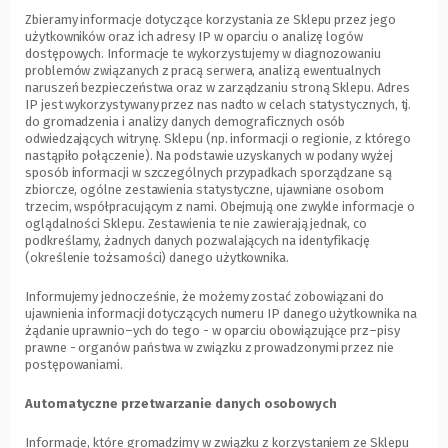
Zbieramy informacje dotyczące korzystania ze Sklepu przez jego
użytkowników oraz ich adresy IP w oparciu o analizę logów
dostępowych. Informacje te wykorzystujemy w diagnozowaniu
problemów związanych z pracą serwera, analizą ewentualnych
naruszeń bezpieczeństwa oraz w zarządzaniu stroną Sklepu. Adres
IP jest wykorzystywany przez nas nadto w celach statystycznych, tj.
do gromadzenia i analizy danych demograficznych osób
odwiedzających witrynę. Sklepu (np. informacji o regionie, z którego
nastąpiło połączenie). Na podstawie uzyskanych w podany wyżej
sposób informacji w szczególnych przypadkach sporządzane są
zbiorcze, ogólne zestawienia statystyczne, ujawniane osobom
trzecim, współpracującym z nami. Obejmują one zwykle informacje o
oglądalności Sklepu. Zestawienia te nie zawierają jednak, co
podkreślamy, żadnych danych pozwalających na identyfikację
(określenie tożsamości) danego użytkownika.
Informujemy jednocześnie, że możemy zostać zobowiązani do
ujawnienia informacji dotyczących numeru IP danego użytkownika na
żądanie uprawnio–ych do tego - w oparciu obowiązujące prz–pisy
prawne - organów państwa w związku z prowadzonymi przez nie
postępowaniami.
Automatyczne przetwarzanie danych osobowych
Informacje, które gromadzimy w związku z korzystaniem ze Sklepu