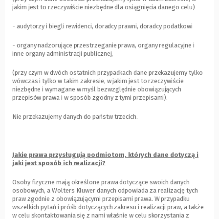
jakim jest to rzeczywiście niezbędne dla osiągnięcia danego celu)
- audytorzy i biegli rewidenci, doradcy prawni, doradcy podatkowi
- organy nadzorujące przestrzeganie prawa, organy regulacyjne i
inne organy administracji publicznej,
(przy czym w dwóch ostatnich przypadkach dane przekazujemy tylko
wówczas i tylko w takim zakresie, w jakim jest to rzeczywiście
niezbędne i wymagane w myśl bezwzględnie obowiązujących
przepisów prawa i w sposób zgodny z tymi przepisami).
Nie przekazujemy danych do państw trzecich.
Jakie prawa przysługują podmiotom, których dane dotyczą i
jaki jest sposób ich realizacji?
Osoby fizyczne mają określone prawa dotyczące swoich danych
osobowych, a Wolters Kluwer danych odpowiada za realizację tych
praw zgodnie z obowiązującymi przepisami prawa. W przypadku
wszelkich pytań i próśb dotyczących zakresu i realizacji praw, a także
w celu skontaktowania się z nami właśnie w celu skorzystania z