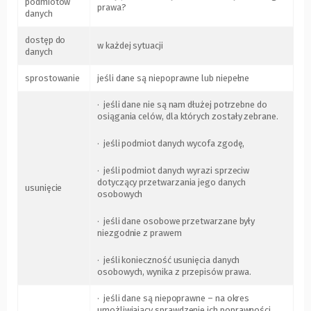
podmiotów
prawa?
danych
dostęp do
w każdej sytuacji
danych
sprostowanie
jeśli dane są niepoprawne lub niepełne
· jeśli dane nie są nam dłużej potrzebne do
osiągania celów, dla których zostały zebrane.
· jeśli podmiot danych wycofa zgodę,
· jeśli podmiot danych wyrazi sprzeciw
dotyczący przetwarzania jego danych
usunięcie
osobowych
· jeśli dane osobowe przetwarzane były
niezgodnie z prawem
· jeśli konieczność usunięcia danych
osobowych, wynika z przepisów prawa.
· jeśli dane są niepoprawne – na okres
umożliwiający sprawdzenie ich poprawności.