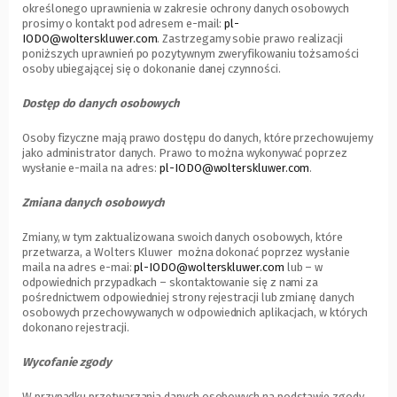
określonego uprawnienia w zakresie ochrony danych osobowych
prosimy o kontakt pod adresem e-mail:
pl-
IODO@wolterskluwer.com
. Zastrzegamy sobie prawo realizacji
poniższych uprawnień po pozytywnym zweryfikowaniu tożsamości
osoby ubiegającej się o dokonanie danej czynności.
Dostęp do danych osobowych
Osoby fizyczne mają prawo dostępu do danych, które przechowujemy
jako administrator danych. Prawo to można wykonywać poprzez
wysłanie e-maila na adres:
pl-IODO@wolterskluwer.com
.
Zmiana danych osobowych
Zmiany, w tym zaktualizowana swoich danych osobowych, które
przetwarza, a Wolters Kluwer można dokonać poprzez wysłanie
maila na adres e-mai:
pl-IODO@wolterskluwer.com
lub – w
odpowiednich przypadkach – skontaktowanie się z nami za
pośrednictwem odpowiedniej strony rejestracji lub zmianę danych
osobowych przechowywanych w odpowiednich aplikacjach, w których
dokonano rejestracji.
Wycofanie zgody
W przypadku przetwarzania danych osobowych na podstawie zgody,