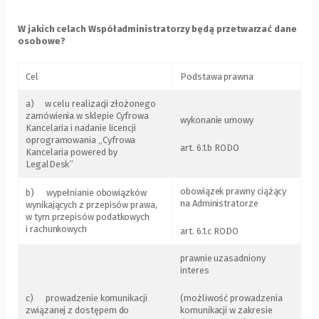
W jakich celach Współadministratorzy będą przetwarzać dane
osobowe?
Cel
Podstawa prawna
a) w celu realizacji złożonego
zamówienia w sklepie Cyfrowa
wykonanie umowy
Kancelaria i nadanie licencji
oprogramowania „Cyfrowa
art. 6.1.b RODO
Kancelaria powered by
LegalDesk”
obowiązek prawny ciążący
b) wypełnianie obowiązków
na Administratorze
wynikających z przepisów prawa,
w tym przepisów podatkowych
i rachunkowych
art. 6.1.c RODO
prawnie uzasadniony
interes
c) prowadzenie komunikacji
(możliwość prowadzenia
związanej z dostępem do
komunikacji w zakresie