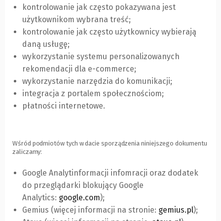
kontrolowanie jak często pokazywana jest
użytkownikom wybrana treść;
kontrolowanie jak często użytkownicy wybierają
daną usługę;
wykorzystanie systemu personalizowanych
rekomendacji dla e-commerce;
wykorzystanie narzędzia do komunikacji;
integracja z portalem społecznościom;
płatności internetowe.
Wśród podmiotów tych w dacie sporządzenia niniejszego dokumentu
zaliczamy:
Google Analytinformacji infomracji oraz dodatek
do przeglądarki blokujący Google
Analytics:
google.com
(Link
);
Gemius (więcej informacji na stronie:
do
gemius.pl
(Link
);