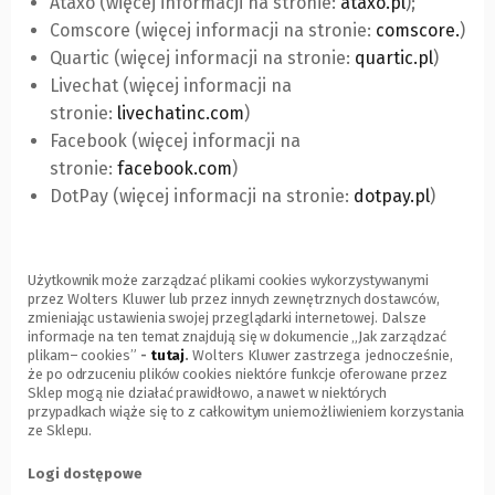
Ataxo (więcej informacji na stronie:
innej
ataxo.pl
(Link
);
do
Comscore (więcej informacji na stronie:
strony)
comscore.
do
innej
(Lin
)
Quartic (więcej informacji na stronie:
quartic.pl
innej
strony)
(Link
)
do
Livechat (więcej informacji na
strony)
do
inne
stronie:
livechatinc.com
(Link
)
innej
stro
Facebook (więcej informacji na
do
strony)
stronie:
facebook.com
(Link
)
innej
DotPay (więcej informacji na stronie:
do
strony)
dotpay.pl
(Link
)
innej
do
strony)
innej
strony)
Użytkownik może zarządzać plikami cookies wykorzystywanymi
przez Wolters Kluwer lub przez innych zewnętrznych dostawców,
zmieniając ustawienia swojej przeglądarki internetowej. Dalsze
informacje na ten temat znajdują się w dokumencie „Jak zarządzać
plikam– cookies”
-
tutaj
(Link
.
Wolters Kluwer zastrzega jednocześnie,
że po odrzuceniu plików cookies niektóre funkcje oferowane przez
do
Sklep mogą nie działać prawidłowo, a nawet w niektórych
innej
przypadkach wiąże się to z całkowitym uniemożliwieniem korzystania
strony)
ze Sklepu.
Logi dostępowe