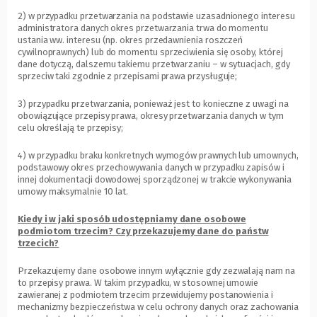
2) w przypadku przetwarzania na podstawie uzasadnionego interesu
administratora danych okres przetwarzania trwa do momentu
ustania ww. interesu (np. okres przedawnienia roszczeń
cywilnoprawnych) lub do momentu sprzeciwienia się osoby, której
dane dotyczą, dalszemu takiemu przetwarzaniu – w sytuacjach, gdy
sprzeciw taki zgodnie z przepisami prawa przysługuje;
3) przypadku przetwarzania, ponieważ jest to konieczne z uwagi na
obowiązujące przepisy prawa, okresy przetwarzania danych w tym
celu określają te przepisy;
4) w przypadku braku konkretnych wymogów prawnych lub umownych,
podstawowy okres przechowywania danych w przypadku zapisów i
innej dokumentacji dowodowej sporządzonej w trakcie wykonywania
umowy maksymalnie 10 lat.
Kiedy i w jaki sposób udostępniamy dane osobowe
podmiotom trzecim? Czy przekazujemy dane do państw
trzecich?
Przekazujemy dane osobowe innym wyłącznie gdy zezwalają nam na
to przepisy prawa. W takim przypadku, w stosownej umowie
zawieranej z podmiotem trzecim przewidujemy postanowienia i
mechanizmy bezpieczeństwa w celu ochrony danych oraz zachowania