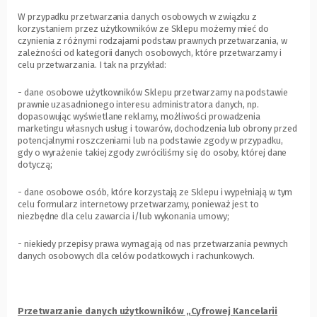
W przypadku przetwarzania danych osobowych w związku z
korzystaniem przez użytkowników ze Sklepu możemy mieć do
czynienia z różnymi rodzajami podstaw prawnych przetwarzania, w
zależności od kategorii danych osobowych, które przetwarzamy i
celu przetwarzania. I tak na przykład:
- dane osobowe użytkowników Sklepu przetwarzamy na podstawie
prawnie uzasadnionego interesu administratora danych, np.
dopasowując wyświetlane reklamy, możliwości prowadzenia
marketingu własnych usług i towarów, dochodzenia lub obrony przed
potencjalnymi roszczeniami lub na podstawie zgody w przypadku,
gdy o wyrażenie takiej zgody zwróciliśmy się do osoby, której dane
dotyczą;
- dane osobowe osób, które korzystają ze Sklepu i wypełniają w tym
celu formularz internetowy przetwarzamy, ponieważ jest to
niezbędne dla celu zawarcia i/lub wykonania umowy;
- niekiedy przepisy prawa wymagają od nas przetwarzania pewnych
danych osobowych dla celów podatkowych i rachunkowych.
Przetwarzanie danych użytkowników „Cyfrowej Kancelarii