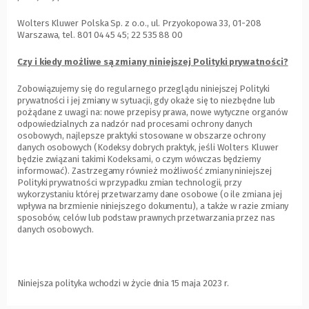
Wolters Kluwer Polska Sp. z o.o., ul. Przyokopowa 33, 01-208
Warszawa, tel. 801 04 45 45; 22 535 88 00
Czy i kiedy możliwe są zmiany niniejszej Polityki prywatności?
Zobowiązujemy się do regularnego przeglądu niniejszej Polityki
prywatności i jej zmiany w sytuacji, gdy okaże się to niezbędne lub
pożądane z uwagi na: nowe przepisy prawa, nowe wytyczne organów
odpowiedzialnych za nadzór nad procesami ochrony danych
osobowych, najlepsze praktyki stosowane w obszarze ochrony
danych osobowych (Kodeksy dobrych praktyk, jeśli Wolters Kluwer
będzie związani takimi Kodeksami, o czym wówczas będziemy
informować). Zastrzegamy również możliwość zmiany niniejszej
Polityki prywatności w przypadku zmian technologii, przy
wykorzystaniu której przetwarzamy dane osobowe (o ile zmiana jej
wpływa na brzmienie niniejszego dokumentu), a także w razie zmiany
sposobów, celów lub podstaw prawnych przetwarzania przez nas
danych osobowych.
Niniejsza polityka wchodzi w życie dnia 15 maja 2023 r.