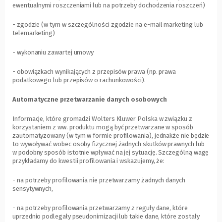
ewentualnymi roszczeniami lub na potrzeby dochodzenia roszczeń)
- zgodzie (w tym w szczególności zgodzie na e-mail marketing lub
telemarketing)
- wykonaniu zawartej umowy
- obowiązkach wynikających z przepisów prawa (np. prawa
podatkowego lub przepisów o rachunkowości).
Automatyczne przetwarzanie danych osobowych
Informacje, które gromadzi Wolters Kluwer Polska w związku z
korzystaniem z ww. produktu mogą być przetwarzane w sposób
zautomatyzowany (w tym w formie profilowania), jednakże nie będzie
to wywoływać wobec osoby fizycznej żadnych skutków prawnych lub
w podobny sposób istotnie wpływać na jej sytuację. Szczególną wagę
przykładamy do kwestii profilowania i wskazujemy, że:
- na potrzeby profilowania nie przetwarzamy żadnych danych
sensytywnych,
- na potrzeby profilowania przetwarzamy z reguły dane, które
uprzednio podlegały pseudonimizacji lub takie dane, które zostały