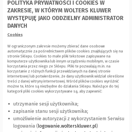
POLITYKA PRYWATNOŚCI I COOKIES W
ZAKRESIE, W KTÓRYM WOLTERS KLUWER
WYSTĘPUJĘ JAKO ODDZIELNY ADMINISTRATOR
DANYCH
Cookies
W ograniczonym zakresie możemy zbierać dane osobowe
automatycznie za pośrednictwem plików cookies znajdujących się na
stronie Sklepu. Cookies to małe pliki tekstowe zapisywane na
komputerze użytkownika lub innym urządzeniu mobilnym, w czasie
korzystania przez niego ze Sklepu. Pliki te pozwalają m.in. na
korzystanie z różnych funkcji przewidzianych na danej stronie
internetowej lub potwierdzenie, że dany użytkownik widział określone
treści z danej witryny internetowej. Wśród plików cookies wyróżnić
możne te, które są niezbędne do działania Sklepu. Należące do tej
kategorii pliki cookies wykorzystywane są, aby zapewnić:
utrzymanie sesji użytkownika;
zapisanie stanu sesji użytkownika;
umożliwienie autoryzacji z wykorzystaniem Serwisu
logowania (
logowanie.wolterskluwer.pl
(Link
)