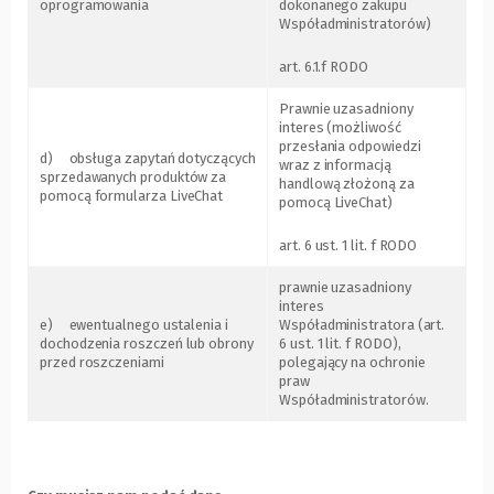
oprogramowania
dokonanego zakupu
Współadministratorów)
art. 6.1.f RODO
Prawnie uzasadniony
interes (możliwość
przesłania odpowiedzi
d) obsługa zapytań dotyczących
wraz z informacją
sprzedawanych produktów za
handlową złożoną za
pomocą formularza LiveChat
pomocą LiveChat)
art. 6 ust. 1 lit. f RODO
prawnie uzasadniony
interes
e) ewentualnego ustalenia i
Współadministratora (art.
dochodzenia roszczeń lub obrony
6 ust. 1 lit. f RODO),
przed roszczeniami
polegający na ochronie
praw
Współadministratorów.