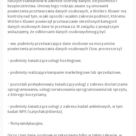
naszych standardów w zakresie ochrony danych, ich poufności i
bezpieczeństwa. Umowy tego rodzaju zwane są umowami
powierzenia przetwarzania danych osobowych, a Wolters Kluwer ma
kontrolę nad tym, w jaki sposób i w jakim zakresie podmiot, któremu
Wolters Kluwer powierzył przetwarzanie określonych kategorii
danych osobowych dane te przetwarza. W związku z powyższym
wskazujemy, że odbiorcami danych osobowychmogą być:
- ww. podmioty przetwarzające dane osobowe na mocy umów
powierzenia przetwarzania danych osobowych (tzw. processorzy)
- podmioty świadczące usługi hostingowe,
- podmioty realizujące kampanie marketingowe lub sprzedażowe,
- pozostali podwykonawcy świadczący usługi z zakresu dostarczania
oprogramowania, usługi serwisowania oprogramowania lub sprzętu,
z którego korzystamy,
- podmioty świadczące usługi z zakresu badań ankietowych, w tym
badań NPS (satysfakcji klienta),
- firmy windykacyjne,
(przy czym dane osobowe przekazujemy tylko w takim zakresie, w