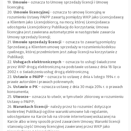
19.
Umowie
– oznacza to Umowę sprzedaży licencji i Umowę
licencyjną;
20.
Umowie licencyjnej
- oznacza to umowę licencyjną w
rozumieniu Ustawy PAiPP zawartą pomiędzy WKP jako Licencjodawcę
a Klientem jako Licencjobiorcą, na mocy, której Licencjodawca
udostępnia Licencjobiorcy Publikację do korzystania; Umowa
licencyjna jest zawierana automatycznie w następstwie zawarcia
Umowy sprzedaży licencji;
21.
Umowie sprzedaży licencji
– oznacza to zawartą pomiędzy
Sprzedawcą a Klientem umowę sprzedaży w rozumieniu kodeksu
cywilnego, której przedmiotem jest zakup licencji na korzystanie z
Publikacji;
22.
Usługach elektronicznych
– oznacza to usługi świadczone
przez WKP drogą elektroniczną na podstawie ustawa z dnia 18 lipca
2002 r. o świadczeniu usług drogą elektroniczną;
23.
Ustawie o PAiPP
– oznacza to ustawę z dnia 4 lutego 1994 r. o
prawie autorskim i prawach pokrewnych;
24.
Ustawie o PK
– oznacza ustawę z dnia 30 maja 2014 r. o prawach
konsumenta;
25.
Utworze
– oznacza to utwór, w tym utwór zbiorowy, w rozumieniu
Ustawy o PAiPP;
26.
Warunkach licencji
– należy przez to rozumieć dotyczące
konkretnej Publikacji ogólne warunki umowne lub regulamin,
udostępniane na Karcie lub na stronie internetowej wskazanej na
Karcie albo w inny sposób przed zawarciem Umowy; Warunki licencji
stanowią część Umowy licencyjnej zawieranej przez WKP jako