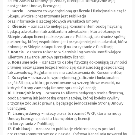
celem zawarcia Umowy sprzedaży licencji i automatycznie w jej
następstwie Umowy licencyjnej;
5.
Karcie
– oznacza to wyodrębnioną graficznie i funkcjonalnie część
Sklepu, w której prezentowana jest Publikacja
oraz informacje o szczegółowych warunkach Umowy;
6.
Kliencie
– oznacza to niebędącą Konsumentem osobę fizyczną
będącą adwokatem lub aplikantem adwokackim, która dokonuje w
Sklepie zakupu licencji na korzystanie z Publikacji, jak również spółkę
partnerską, której wspólnikiem jest przynajmniej jeden adwokat, która
dokonuje w Sklepie zakupu licencji na korzystanie z Publikacji;
7.
Koncie
– oznacza to konto w Serwisie logowania umożliwiające
Klientowi zawarcie Umowy sprzedaży licencji;
8.
Konsumencie
– oznacza to osobę fizyczną dokonującą czynności
prawnej niezwiązanej bezpośrednio z jej działalnością gospodarczą
lub zawodową; Regulamin nie ma zastosowania do Konsumentów;
9.
Koszyku
– oznacza to wyodrębnioną graficznie i funkcjonalnie
część Sklepu, w której prezentowane są szczegółowe warunki, na
których Strony zawierają Umowę sprzedaży licencji;
10.
Licencjobiorcy
– oznacza to Klienta będącego osobą fizyczną,
osobą prawną lub jednostką organizacyjną, której kodeks cywilny
przyznaje zdolność prawną, będącego jednocześnie Stroną Umowy
licencyjnej;
11.
Licencjodawcy
– należy przez to rozmieć WKP, która na mocy
Umowy licencyjnej udziela Licencjobiorcy licencji
do korzystania z Publikacji;
12.
Publikacji
– oznacza to publikację elektroniczną w postaci
programu komputerowego o nazwie „Cyfrowa Kancelaria powered by