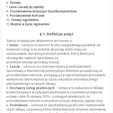
6.
Terminy
7.
Cena i zasady jej zapłaty
8.
Postanowienia dotyczące Quasikonsumentów
9.
Postanowienie końcowe
10.
Zmiany regulaminu
11.
Wejście w życie regulaminu
§ 1. Definicje pojęć
Ilekroć w niniejszym dokumencie jest mowa o:
1.
Cenie
– oznacza to wartość brutto uwzględniającą podatek od
towarów i usług oraz podatek akcyzowy, jeżeli mają one
zastosowanie, wyrażoną w złotych polskich, którą Klient jest
obowiązany zapłacić Sprzedawcy za
przedmiot Umowy sprzedaży licencji;
2.
Czacie
– oznacza to rozmowę między przedstawicielem
Sprzedawcy a Klientem lub potencjalnym Klientem prowadzoną za
pośrednictwem internetu, polegającą na naprzemiennym przesyłaniu
wiadomości tekstowych przy użyciu narzędzia informatycznego
udostępnionego w ramach Sklepu;
3.
Dostawcy usług płatniczych
– oznacza to wskazane w Sklepie
podmioty będące instytucjami płatniczymi w rozumieniu przepisów
ustawy z dnia 19 sierpnia 2011 r. o usługach płatniczych, za
pośrednictwem których Licencjobiorca może dokonać zapłaty Ceny;
4.
Formularzu
– oznacza to wyodrębnioną graficznie i funkcjonalnie
część Sklepu, za pomocą której Klient dokonuje złożenia zamówienia