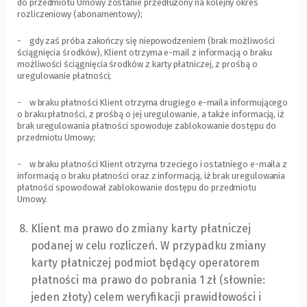
do przedmiotu Umowy zostanie przedłużony na kolejny okres
rozliczeniowy (abonamentowy);
- gdy zaś próba zakończy się niepowodzeniem (brak możliwości
ściągnięcia środków), Klient otrzyma e-mail z informacją o braku
możliwości ściągnięcia środków z karty płatniczej, z prośbą o
uregulowanie płatności;
- w braku płatności Klient otrzyma drugiego e-maila informującego
o braku płatności, z prośbą o jej uregulowanie, a także informacją, iż
brak uregulowania płatności spowoduje zablokowanie dostępu do
przedmiotu Umowy;
- w braku płatności Klient otrzyma trzeciego i ostatniego e-maila z
informacją o braku płatności oraz z informacją, iż brak uregulowania
płatności spowodował zablokowanie dostępu do przedmiotu
Umowy.
Klient ma prawo do zmiany karty płatniczej
podanej w celu rozliczeń. W przypadku zmiany
karty płatniczej podmiot będący operatorem
płatności ma prawo do pobrania 1 zł (słownie:
jeden złoty) celem weryfikacji prawidłowości i