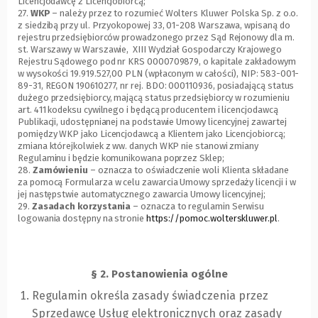
Licencjodawcę z Licencjobiorcą;
27.
WKP
– należy przez to rozumieć Wolters Kluwer Polska Sp. z o.o.
z siedzibą przy ul. Przyokopowej 33, 01-208 Warszawa, wpisaną do
rejestru przedsiębiorców prowadzonego przez Sąd Rejonowy dla m.
st. Warszawy w Warszawie, XIII Wydział Gospodarczy Krajowego
Rejestru Sądowego pod nr KRS 0000709879, o kapitale zakładowym
w wysokości 19.919.527,00 PLN (wpłaconym w całości), NIP: 583-001-
89-31, REGON 190610277, nr rej. BDO: 000110936, posiadającą status
dużego przedsiębiorcy, mającą status przedsiębiorcy w rozumieniu
art. 411 kodeksu cywilnego i będącą producentem i licencjodawcą
Publikacji, udostępnianej na podstawie Umowy licencyjnej zawartej
pomiędzy WKP jako Licencjodawcą a Klientem jako Licencjobiorcą;
zmiana którejkolwiek z ww. danych WKP nie stanowi zmiany
Regulaminu i będzie komunikowana poprzez Sklep;
28.
Zamówieniu
– oznacza to oświadczenie woli Klienta składane
za pomocą Formularza w celu zawarcia Umowy sprzedaży licencji i w
jej następstwie automatycznego zawarcia Umowy licencyjnej;
29.
Zasadach korzystania
– oznacza to regulamin Serwisu
logowania dostępny na stronie
https://pomoc.wolterskluwer.pl
(Link
.
do
innej
strony)
§ 2. Postanowienia ogólne
Regulamin określa zasady świadczenia przez
Sprzedawcę Usług elektronicznych oraz zasady