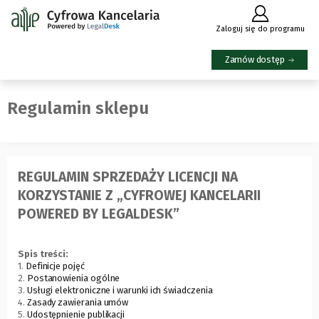
(Link
Zaloguj się do programu
do
innej
Zamów dostęp
strony)
Regulamin sklepu
REGULAMIN SPRZEDAŻY LICENCJI NA
KORZYSTANIE Z „CYFROWEJ KANCELARII
POWERED BY LEGALDESK”
Spis treści:
1.
Definicje pojęć
2.
Postanowienia ogólne
3.
Usługi elektroniczne i warunki ich świadczenia
4.
Zasady zawierania umów
5.
Udostępnienie publikacji