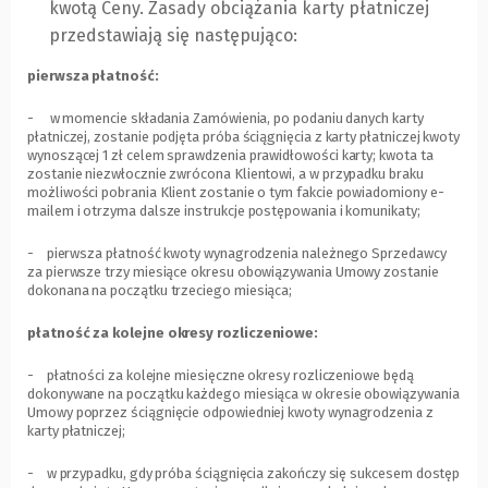
kwotą Ceny. Zasady obciążania karty płatniczej
przedstawiają się następująco:
pierwsza płatność:
- w momencie składania Zamówienia, po podaniu danych karty
płatniczej, zostanie podjęta próba ściągnięcia z karty płatniczej kwoty
wynoszącej 1 zł celem sprawdzenia prawidłowości karty; kwota ta
zostanie niezwłocznie zwrócona Klientowi, a w przypadku braku
możliwości pobrania Klient zostanie o tym fakcie powiadomiony e-
mailem i otrzyma dalsze instrukcje postępowania i komunikaty;
- pierwsza płatność kwoty wynagrodzenia należnego Sprzedawcy
za pierwsze trzy miesiące okresu obowiązywania Umowy zostanie
dokonana na początku trzeciego miesiąca;
płatność za kolejne okresy rozliczeniowe:
- płatności za kolejne miesięczne okresy rozliczeniowe będą
dokonywane na początku każdego miesiąca w okresie obowiązywania
Umowy poprzez ściągnięcie odpowiedniej kwoty wynagrodzenia z
karty płatniczej;
- w przypadku, gdy próba ściągnięcia zakończy się sukcesem dostęp