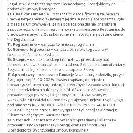
LegalDesk” dostarczaną przez Licencjodawcę Licencjobiorcy na
podstawie Umowy licencyjnej;
13.
Quasikonsumencie
– oznacza to osobę fizyczną zawierającą
Umowę bezpośrednio związaną z jej działalnością gospodarczą, gdy
z treści tej Umowy wynika, że nie posiada ona dla niej charakteru
zawodowego; o ile nic innego nie wynika z niniejszego Regulaminu do
Umów zawieranych z Quasikonsumentem stosuje się postanowienia
§ 8 Regulaminu;
14.
Regulaminie
– oznacza to niniejszy regulamin;
15.
Serwisie logowania
– oznacza to Serwis logowania w
rozumieniu Zasad korzystania;
16.
Sklepie
– oznacza to sklep internetowy prowadzony pod
adresem: ck.adwokatura.pl; zmiana adresu Sklepu nie stanowi zmiany
Regulaminu i będzie komunikowana poprzez Sklep;
17.
Sprzedawcy
– oznacza to Fundację Adwokatury z siedzibą przy ul.
Świętojerskiej 16, 00-202 Warszawa, wpisaną do rejestru
stowarzyszeń, innych organizacji społecznych i zawodowych, fundacji
oraz samodzielnych publicznych zakładów opieki zdrowotnej,
prowadzonego przez Sąd Rejonowy dla m.st. Warszawy w
Warszawie, XII Wydział Gospodarczy Krajowego Rejestru Sądowego,
pod numerem KRS: 00000988702, NIP: 525-292-25-46, REGON:
523035611, będącą stroną Umowy sprzedaży licencji zawieranej z
Klientem niebędącym Konsumentem;
18.
Stronach
- oznacza to odpowiednio Sprzedawcę i Klienta (w
przypadku Umowy sprzedaży licencji) oraz Licencjodawcę i
Licencjobiorcę (w przypadku Umowy licencyjnej);